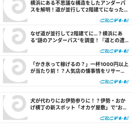
横浜にある不思議な構造をしたアンダーパ
目！ 『PS純金（ゴールド）』
スを解明！道が並行して2階建てになったワ
ケとは『道との遭遇』
なぜ道が並行して2階建てに…？横浜にあ
る“謎のアンダーパス”を調査！『道との遭
遇』
「かき氷って稼げるの？」一杯1000円以上
が当たり前！？人気店の懐事情をリサーチ
『チャント！』
犬が代わりにお伊勢参りに！？伊勢・おか
げ横丁の新スポット「オカゲ屋敷」で“おか
げ犬”を体験『チャント！』