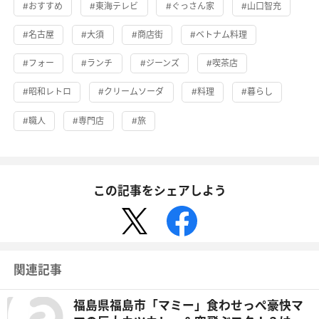
#おすすめ
#東海テレビ
#ぐっさん家
#山口智充
#名古屋
#大須
#商店街
#ベトナム料理
#フォー
#ランチ
#ジーンズ
#喫茶店
#昭和レトロ
#クリームソーダ
#料理
#暮らし
#職人
#専門店
#旅
この記事をシェアしよう
関連記事
福島県福島市「マミー」食わせっぺ豪快マ