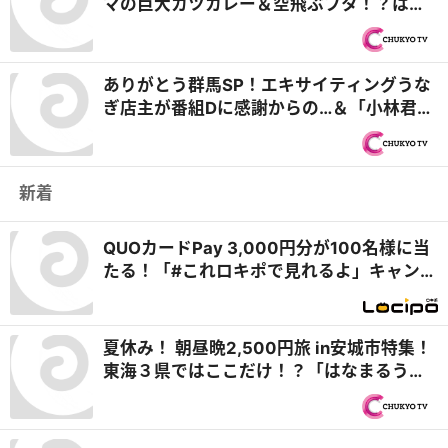
マの巨大カツカレー＆空飛ぶフタ！？はち
切れ唐揚げ弁当『オモウマい店』
ありがとう群馬SP！エキサイティングうな
ぎ店主が番組Dに感謝からの…＆「小林君八
百屋」店主の弾き語りに感動！『オモウマ
い店』
新着
QUOカードPay 3,000円分が100名様に当
たる！「#これロキポで見れるよ」キャンペ
ーン
夏休み！ 朝昼晩2,500円旅 in安城市特集！
東海３県ではここだけ！？「はなまるうど
ん×吉野家 安城横山店」牛丼とうどんの最
強コラボで可能性は無限大！＆「福来源」
で食べられる安城の新名物「◯◯飯」に注