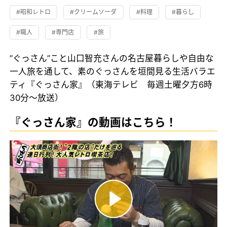
#昭和レトロ
#クリームソーダ
#料理
#暮らし
#職人
#専門店
#旅
”ぐっさん”こと山口智充さんの名古屋暮らしや自由な
一人旅を通して、素のぐっさんを垣間見る生活バラエ
ティ『ぐっさん家』（東海テレビ 毎週土曜夕方6時
30分～放送）
『ぐっさん家』の動画はこちら！