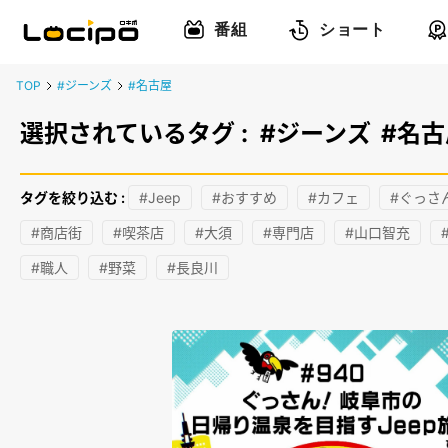
番組
ショート
TOP
#ジーンズ
#名古屋
選択されているタグ :
#ジーンズ
#名古
タグを絞り込む :
#Jeep
#おすすめ
#カフェ
#ぐっさ
#商店街
#喫茶店
#大須
#専門店
#山口智充
#職人
#野菜
#長良川