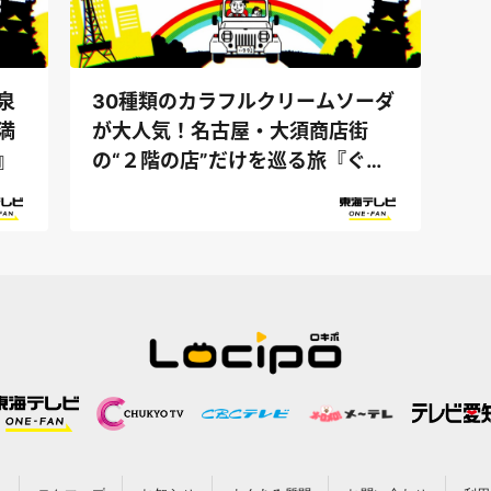
30種類のカラフルクリームソーダ
泉
が大人気！名古屋・大須商店街
満
の“２階の店”だけを巡る旅『ぐっ
』
さん家』