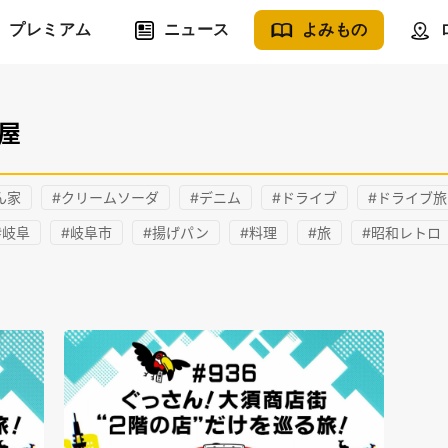
プレミアム
ニュース
よみもの
屋
ん家
#クリームソーダ
#デニム
#ドライブ
#ドライブ旅
#岐阜
#岐阜市
#揚げパン
#料理
#旅
#昭和レトロ