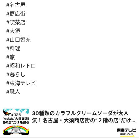
#名古屋
#商店街
#喫茶店
#大須
#山口智充
#料理
#旅
#昭和レトロ
#暮らし
#東海テレビ
#職人
30種類のカラフルクリームソーダが大人
気！名古屋・大須商店街の“２階の店”だけ
を巡る旅『ぐっさん家』