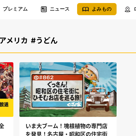
プレミアム
ニュース
よみもの
#アメリカ
#うどん
いま大ブーム！塊根植物の専門店
全
を発見！名古屋・昭和区の住宅街