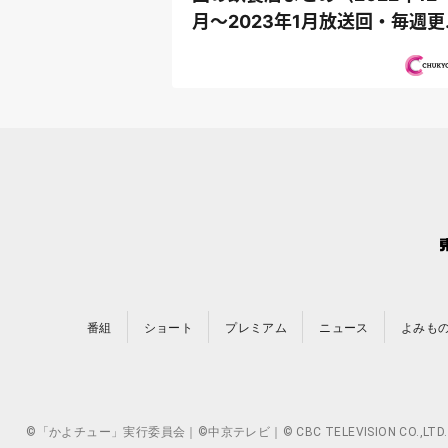
月〜2023年1月放送回・毎週更
新〉
番組
ショート
プレミアム
ニュース
よみも
©「かよチュー」実行委員会｜©中京テレビ｜© CBC TELEVISION 