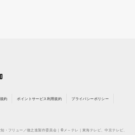
規約
ポイントサービス利用規約
プライバシーポリシー
©テレビ愛知・フリュー／徹之進製作委員会｜©メ～テレ｜東海テレビ、中京テレビ、