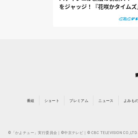
をジャッジ！『花咲かタイムズ
番組
ショート
プレミアム
ニュース
よみも
©「かよチュー」実行委員会｜©中京テレビ｜© CBC TELEVISION 