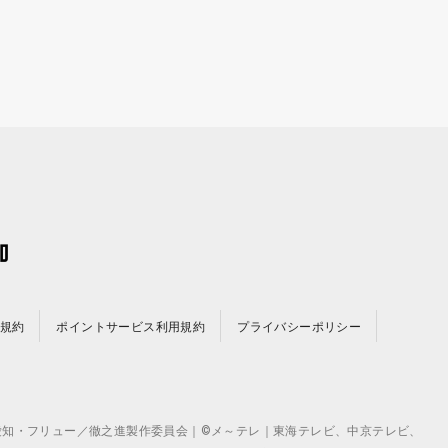
規約
ポイントサービス利用規約
プライバシーポリシー
©テレビ愛知・フリュー／徹之進製作委員会｜©メ～テレ｜東海テレビ、中京テレビ、