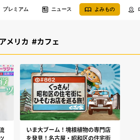
プレミアム
ニュース
よみもの
#アメリカ
#カフェ
いま大ブーム！塊根植物の専門店
流
を発見！名古屋・昭和区の住宅街
ツ