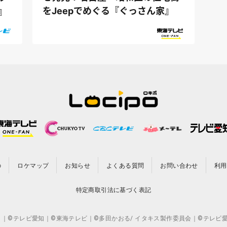
をJeepでめぐる『ぐっさん家』
』
の
ロケマップ
お知らせ
よくある質問
お問い合わせ
利用
特定商取引法に基づく表記
CO.,LTD. ｜©テレビ愛知｜©東海テレビ｜©多田かおる/ イタキス製作委員会｜