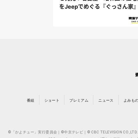
をJeepでめぐる『ぐっさん家
番組
ショート
プレミアム
ニュース
よみも
©「かよチュー」実行委員会｜©中京テレビ｜© CBC TELEVISION 