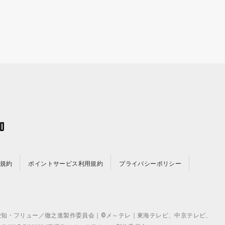
規約
ポイントサービス利用規約
プライバシーポリシー
©テレビ愛知・フリュー／徹之進製作委員会｜©メ～テレ｜東海テレビ、中京テレビ、