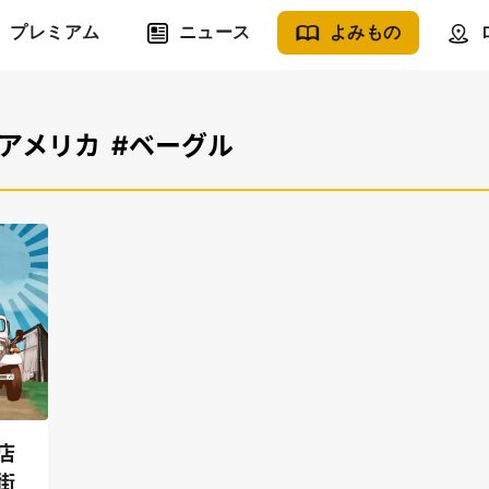
プレミアム
ニュース
よみもの
#アメリカ
#ベーグル
店
街