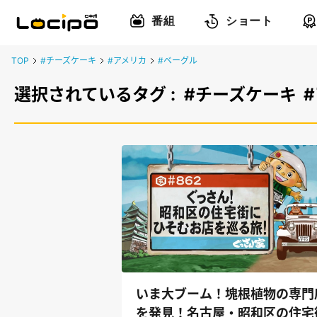
番組
ショート
TOP
#チーズケーキ
#アメリカ
#ベーグル
選択されているタグ :
#チーズケーキ
いま大ブーム！塊根植物の専門
を発見！名古屋・昭和区の住宅