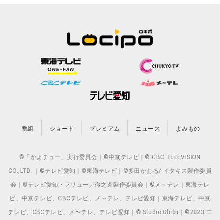
番組
ショート
プレミアム
ニュース
よみもの
©「かよチュー」実行委員会｜©中京テレビ｜© CBC TELEVISION
CO.,LTD. ｜©テレビ愛知｜©東海テレビ｜©多田かおる/ イタキス製作委員
会｜©テレビ愛知・フリュー／徹之進製作委員会｜©メ～テレ｜東海テレ
ビ、中京テレビ、CBCテレビ、メ～テレ、テレビ愛知｜東海テレビ、中京
テレビ、CBCテレビ、メ〜テレ、テレビ愛知｜© Studio Ghibli｜©2023 二