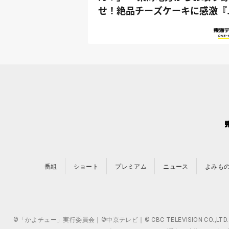
せ！絶品チーズケーキに感激『
っさん家』
番組
ショート
プレミアム
ニュース
よみも
©「かよチュー」実行委員会｜©中京テレビ｜© CBC TELEVISION 