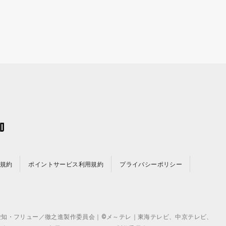
規約
ポイントサービス利用規約
プライバシーポリシー
©テレビ愛知・フリュー／徹之進製作委員会｜©メ～テレ｜東海テレビ、中京テレビ、