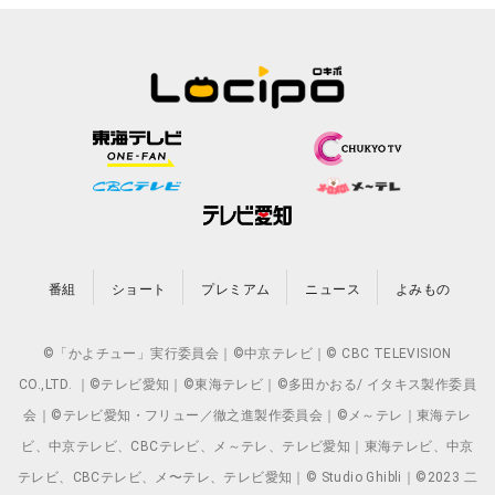
番組
ショート
プレミアム
ニュース
よみもの
©「かよチュー」実行委員会｜©中京テレビ｜© CBC TELEVISION
CO.,LTD. ｜©テレビ愛知｜©東海テレビ｜©多田かおる/ イタキス製作委員
会｜©テレビ愛知・フリュー／徹之進製作委員会｜©メ～テレ｜東海テレ
ビ、中京テレビ、CBCテレビ、メ～テレ、テレビ愛知｜東海テレビ、中京
テレビ、CBCテレビ、メ〜テレ、テレビ愛知｜© Studio Ghibli｜©2023 二