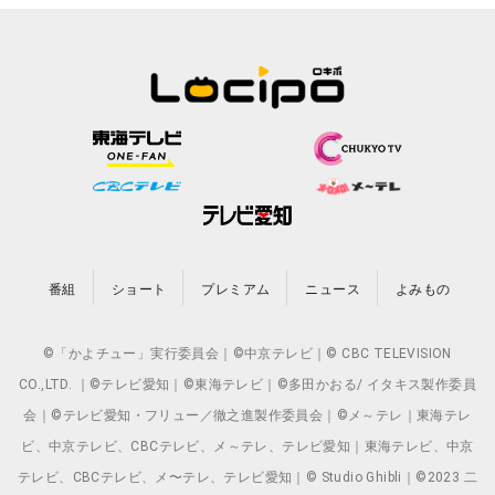
番組
ショート
プレミアム
ニュース
よみもの
©「かよチュー」実行委員会｜©中京テレビ｜© CBC TELEVISION
CO.,LTD. ｜©テレビ愛知｜©東海テレビ｜©多田かおる/ イタキス製作委員
会｜©テレビ愛知・フリュー／徹之進製作委員会｜©メ～テレ｜東海テレ
ビ、中京テレビ、CBCテレビ、メ～テレ、テレビ愛知｜東海テレビ、中京
テレビ、CBCテレビ、メ〜テレ、テレビ愛知｜© Studio Ghibli｜©2023 二