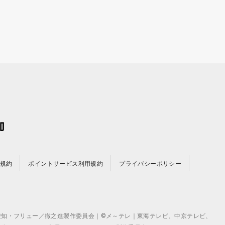
規約
ポイントサービス利用規約
プライバシーポリシー
©テレビ愛知・フリュー／徹之進製作委員会｜©メ～テレ｜東海テレビ、中京テレビ、