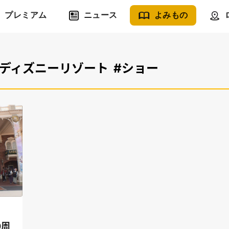
プレミアム
ニュース
よみもの
京ディズニーリゾート
#ショー
0周