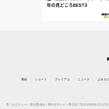
年の見どころBEST3
番組
ショート
プレミアム
ニュース
よみも
©「かよチュー」実行委員会｜©中京テレビ｜© CBC TELEVISION 