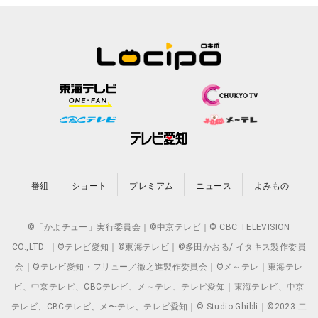
番組
ショート
プレミアム
ニュース
よみもの
©「かよチュー」実行委員会｜©中京テレビ｜© CBC TELEVISION
CO.,LTD. ｜©テレビ愛知｜©東海テレビ｜©多田かおる/ イタキス製作委員
会｜©テレビ愛知・フリュー／徹之進製作委員会｜©メ～テレ｜東海テレ
ビ、中京テレビ、CBCテレビ、メ～テレ、テレビ愛知｜東海テレビ、中京
テレビ、CBCテレビ、メ〜テレ、テレビ愛知｜© Studio Ghibli｜©2023 二