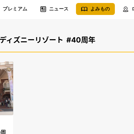
プレミアム
ニュース
よみもの
京ディズニーリゾート
#40周年
0周