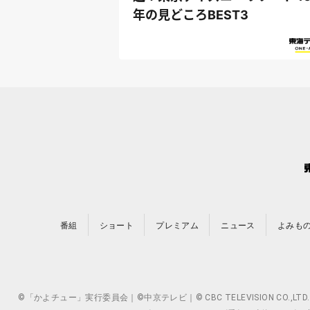
年の見どころBEST3
番組
ショート
プレミアム
ニュース
よみも
©「かよチュー」実行委員会｜©中京テレビ｜© CBC TELEVISION 