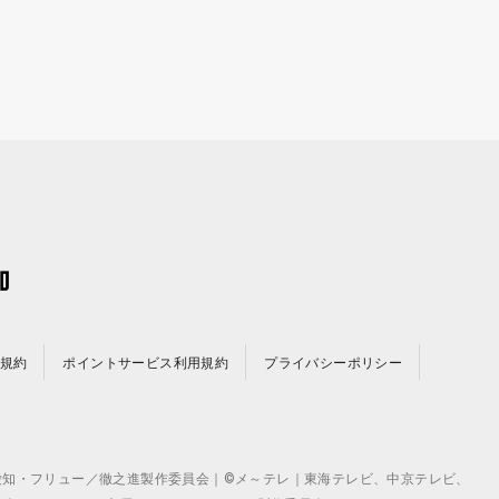
規約
ポイントサービス利用規約
プライバシーポリシー
©テレビ愛知・フリュー／徹之進製作委員会｜©メ～テレ｜東海テレビ、中京テレビ、