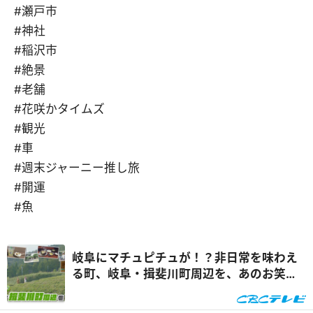
#瀬戸市
#神社
#稲沢市
#絶景
#老舗
#花咲かタイムズ
#観光
#車
#週末ジャーニー推し旅
#開運
#魚
岐阜にマチュピチュが！？非日常を味わえ
る町、岐阜・揖斐川町周辺を、あのお笑い
クイーンがぶらり旅『花咲かタイムズ』