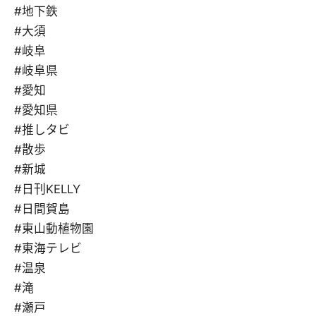
#地下鉄
#大須
#岐阜
#岐阜県
#愛知
#愛知県
#推しタビ
#散歩
#新城
#日刊KELLY
#日間賀島
#東山動植物園
#東海テレビ
#温泉
#滝
#瀬戸