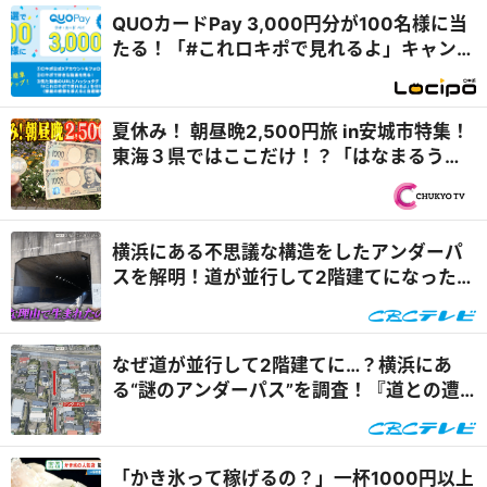
QUOカードPay 3,000円分が100名様に当
たる！「#これロキポで見れるよ」キャンペ
ーン
夏休み！ 朝昼晩2,500円旅 in安城市特集！
東海３県ではここだけ！？「はなまるうど
ん×吉野家 安城横山店...
横浜にある不思議な構造をしたアンダーパ
スを解明！道が並行して2階建てになったワ
ケとは『道との遭遇』
なぜ道が並行して2階建てに…？横浜にあ
る“謎のアンダーパス”を調査！『道との遭
遇』
「かき氷って稼げるの？」一杯1000円以上