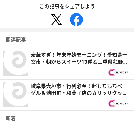
この記事をシェアしよう
関連記事
豪華すぎ！年末年始モーニング！愛知県一
宮市・朝からスイーツ13種＆三重県菰野
町・ズワイガニ釜めしで大満足『PS純金
（ゴールド）』
岐阜県大垣市・行列必至！超もちもちベー
グル＆池田町・和菓子店のカリッサクッあ
げぱん コーヒーに合うパン探しの旅・揖
斐川編 『PS純金（ゴールド）』
新着