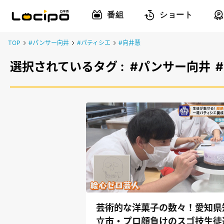
番組
ショート
TOP
#パンサー向井
#パティシエ
#向井慧
選択されているタグ :
#パンサー向井
芸術的な洋菓子の数々！愛知県
立市・プロ顔負けのスゴ技生徒