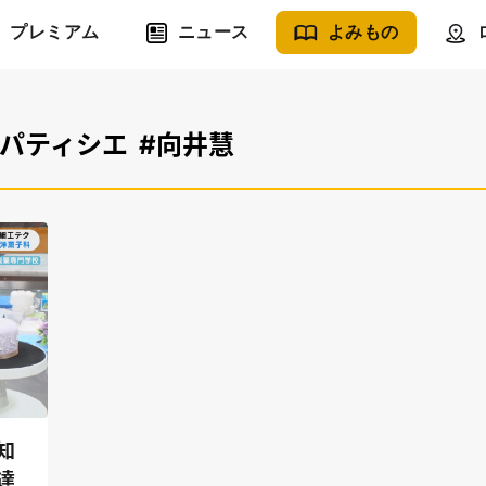
プレミアム
ニュース
よみもの
#パティシエ
#向井慧
知
達