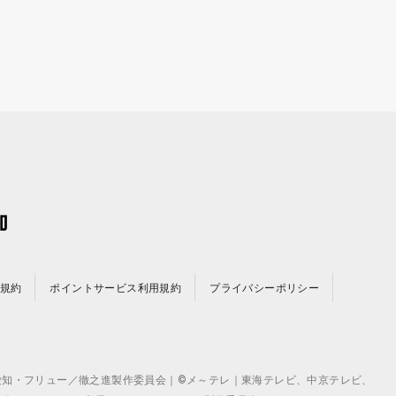
規約
ポイントサービス利用規約
プライバシーポリシー
©テレビ愛知・フリュー／徹之進製作委員会｜©メ～テレ｜東海テレビ、中京テレビ、