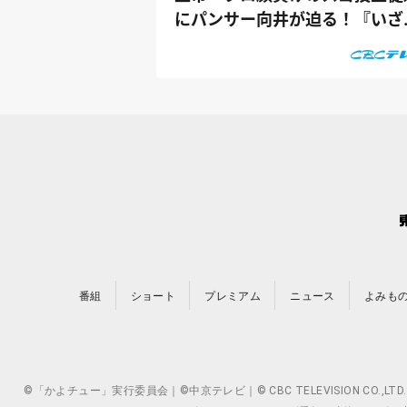
にパンサー向井が迫る！『いざ
校に向...
番組
ショート
プレミアム
ニュース
よみも
©「かよチュー」実行委員会｜©中京テレビ｜© CBC TELEVISION 