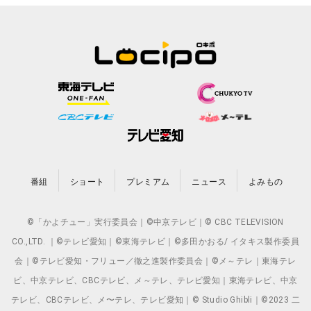
番組
ショート
プレミアム
ニュース
よみもの
©「かよチュー」実行委員会｜©中京テレビ｜© CBC TELEVISION
CO.,LTD. ｜©テレビ愛知｜©東海テレビ｜©多田かおる/ イタキス製作委員
会｜©テレビ愛知・フリュー／徹之進製作委員会｜©メ～テレ｜東海テレ
ビ、中京テレビ、CBCテレビ、メ～テレ、テレビ愛知｜東海テレビ、中京
テレビ、CBCテレビ、メ〜テレ、テレビ愛知｜© Studio Ghibli｜©2023 二