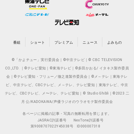
番組
ショート
プレミアム
ニュース
よみもの
©「かよチュー」実行委員会｜©中京テレビ｜© CBC TELEVISION
CO.,LTD. ｜©テレビ愛知｜©東海テレビ｜©多田かおる/ イタキス製作委員
会｜©テレビ愛知・フリュー／徹之進製作委員会｜©メ～テレ｜東海テレ
ビ、中京テレビ、CBCテレビ、メ～テレ、テレビ愛知｜東海テレビ、中京
テレビ、CBCテレビ、メ〜テレ、テレビ愛知｜© Studio Ghibli｜©2023 二
月 公/KADOKAWA/声優ラジオのウラオモテ製作委員会
各ページに掲載の記事・写真の無断転用を禁じます。
JASRAC許諾番号
NexTone許諾番号
第9008707022Y45038号
ID000007318