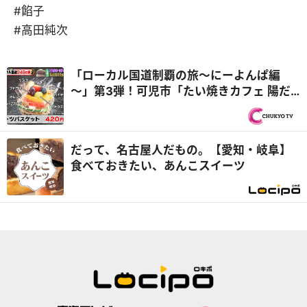
#餡子
#高田純次
「ローカル国道制覇の旅～にーよんぱ編
～」第3弾！可児市「たい焼きカフェ 陽だ
まり」バリエーション豊富なアレンジたい
焼き！＆岐阜市「金生堂」お値打ちなスイ
ーツに目移りしまくり！？『PS純金（ゴー
だって、名古屋人だもの。【愛知・岐阜】
ルド）』
食べておきたい、あんこスイーツ