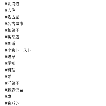
#北海道
#吉住
#名古屋
#名古屋市
#和菓子
#喫茶店
#国道
#小倉トースト
#岐阜
#愛知
#料理
#栄
#洋菓子
#藤森慎吾
#車
#食パン