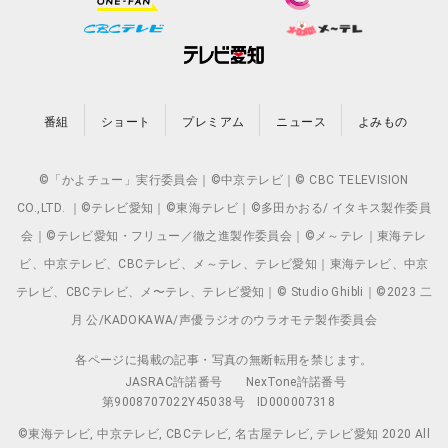
番組
ショート
プレミアム
ニュース
よみもの
©「かよチュー」実行委員会｜©中京テレビ｜© CBC TELEVISION
CO.,LTD. ｜©テレビ愛知｜©東海テレビ｜©多田かおる/ イタキス製作委員
会｜©テレビ愛知・フリュー／徹之進製作委員会｜©メ～テレ｜東海テレ
ビ、中京テレビ、CBCテレビ、メ～テレ、テレビ愛知｜東海テレビ、中京
テレビ、CBCテレビ、メ〜テレ、テレビ愛知｜© Studio Ghibli｜©2023 二
月 公/KADOKAWA/声優ラジオのウラオモテ製作委員会
各ページに掲載の記事・写真の無断転用を禁じます。
JASRAC許諾番号
NexTone許諾番号
第9008707022Y45038号
ID000007318
©東海テレビ, 中京テレビ, CBCテレビ, 名古屋テレビ, テレビ愛知 2020 All