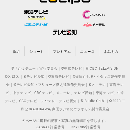
番組
ショート
プレミアム
ニュース
よみもの
©「かよチュー」実行委員会｜©中京テレビ｜© CBC TELEVISION
CO.,LTD. ｜©テレビ愛知｜©東海テレビ｜©多田かおる/ イタキス製作委員
会｜©テレビ愛知・フリュー／徹之進製作委員会｜©メ～テレ｜東海テレ
ビ、中京テレビ、CBCテレビ、メ～テレ、テレビ愛知｜東海テレビ、中京
テレビ、CBCテレビ、メ〜テレ、テレビ愛知｜© Studio Ghibli｜©2023 二
月 公/KADOKAWA/声優ラジオのウラオモテ製作委員会
各ページに掲載の記事・写真の無断転用を禁じます。
JASRAC許諾番号
NexTone許諾番号