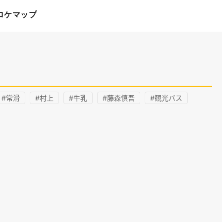
ロケマップ
#常滑
#村上
#牛乳
#藤森慎吾
#観光バス