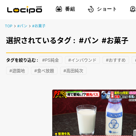
番組
ショート
TOP
#パン
#お菓子
選択されているタグ :
#パン
#お菓子
タグを絞り込む :
#PS純金
#インバウンド
#おすすめ
#遊園地
#食べ放題
#高田純次