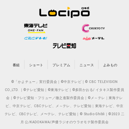
番組
ショート
プレミアム
ニュース
よみもの
©「かよチュー」実行委員会｜©中京テレビ｜© CBC TELEVISION
CO.,LTD. ｜©テレビ愛知｜©東海テレビ｜©多田かおる/ イタキス製作委員
会｜©テレビ愛知・フリュー／徹之進製作委員会｜©メ～テレ｜東海テレ
ビ、中京テレビ、CBCテレビ、メ～テレ、テレビ愛知｜東海テレビ、中京
テレビ、CBCテレビ、メ〜テレ、テレビ愛知｜© Studio Ghibli｜©2023 二
月 公/KADOKAWA/声優ラジオのウラオモテ製作委員会