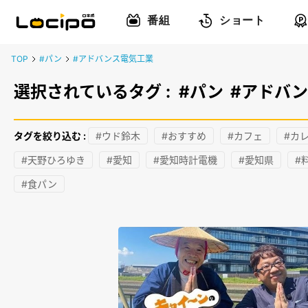
番組
ショート
TOP
#パン
#アドバンス電気工業
選択されているタグ :
#パン
#アドバ
タグを絞り込む :
#ウド鈴木
#おすすめ
#カフェ
#カ
#天野ひろゆき
#愛知
#愛知時計電機
#愛知県
#
#食パン