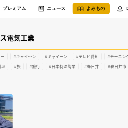
プレミアム
ニュース
よみもの
ンス電気工業
レー
#キャイ～ン
#キャイーン
#テレビ愛知
#モーニン
料理
#旅
#旅行
#日本特殊陶業
#春日井
#春日井市