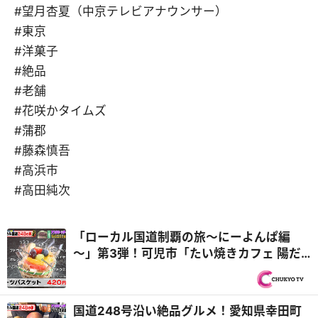
#望月杏夏（中京テレビアナウンサー）
#東京
#洋菓子
#絶品
#老舗
#花咲かタイムズ
#蒲郡
#藤森慎吾
#高浜市
#高田純次
「ローカル国道制覇の旅～にーよんぱ編
～」第3弾！可児市「たい焼きカフェ 陽だ
まり」バリエーション豊富なアレンジたい
焼き！＆岐阜市「金生堂」お値打ちなスイ
ーツに目移りしまくり！？『PS純金（ゴー
国道248号沿い絶品グルメ！愛知県幸田町