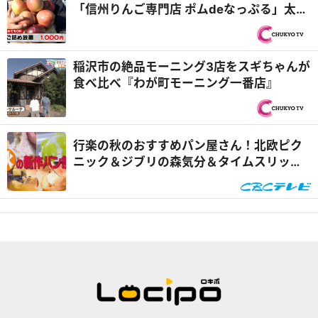
ルド）』
「信州りんご専門店 ポムdeなっぷる」太っ
腹すぎる詰め放題！＆岡崎市「パティスリ
ー アルピーノ」生クリームもりもりバナナ
ボート『PS純金（ゴールド）』
稲沢市の絶品モーニング3店をスギちゃんが
食べ比べ『わが町モーニング一番店』
行楽の秋のおすすめパン屋さん！北欧ピク
ニック＆ジブリの森気分＆タイムスリップ
が味わえるお店も！『うなずキング』