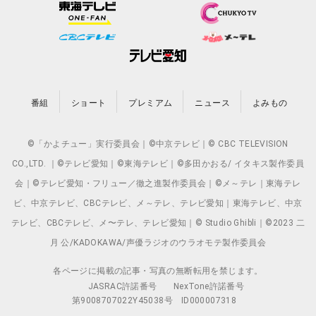
番組
ショート
プレミアム
ニュース
よみもの
©「かよチュー」実行委員会｜©中京テレビ｜© CBC TELEVISION
CO.,LTD. ｜©テレビ愛知｜©東海テレビ｜©多田かおる/ イタキス製作委員
会｜©テレビ愛知・フリュー／徹之進製作委員会｜©メ～テレ｜東海テレ
ビ、中京テレビ、CBCテレビ、メ～テレ、テレビ愛知｜東海テレビ、中京
テレビ、CBCテレビ、メ〜テレ、テレビ愛知｜© Studio Ghibli｜©2023 二
月 公/KADOKAWA/声優ラジオのウラオモテ製作委員会
各ページに掲載の記事・写真の無断転用を禁じます。
JASRAC許諾番号
NexTone許諾番号
第9008707022Y45038号
ID000007318