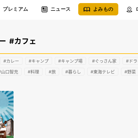
プレミアム
ニュース
よみもの
ー
#カフェ
#カレー
#キャンプ
#キャンプ場
#ぐっさん家
#ドラ
#山口智充
#料理
#旅
#暮らし
#東海テレビ
#野菜