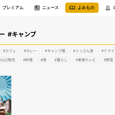
プレミアム
ニュース
よみもの
ー
#キャンプ
#カフェ
#カレー
#キャンプ場
#ぐっさん家
#ドライ
#山口智充
#料理
#旅
#暮らし
#東海テレビ
#野菜