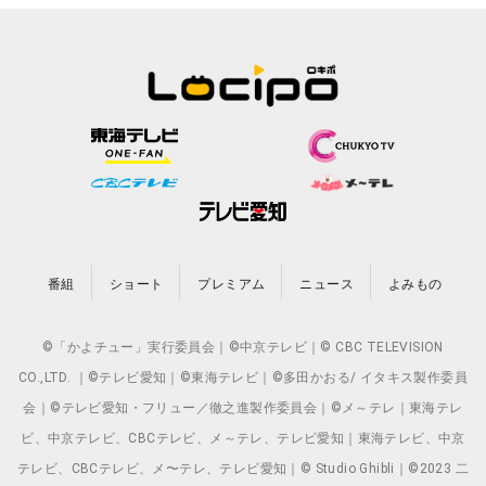
番組
ショート
プレミアム
ニュース
よみもの
©「かよチュー」実行委員会｜©中京テレビ｜© CBC TELEVISION
CO.,LTD. ｜©テレビ愛知｜©東海テレビ｜©多田かおる/ イタキス製作委員
会｜©テレビ愛知・フリュー／徹之進製作委員会｜©メ～テレ｜東海テレ
ビ、中京テレビ、CBCテレビ、メ～テレ、テレビ愛知｜東海テレビ、中京
テレビ、CBCテレビ、メ〜テレ、テレビ愛知｜© Studio Ghibli｜©2023 二