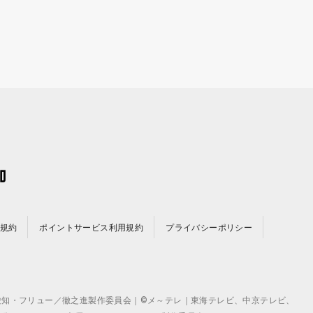
規約
ポイントサービス利用規約
プライバシーポリシー
©テレビ愛知・フリュー／徹之進製作委員会｜©メ～テレ｜東海テレビ、中京テレビ、