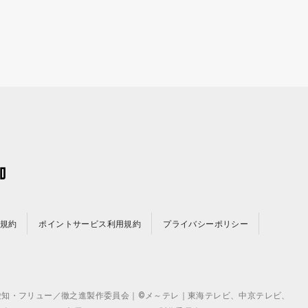
規約
ポイントサービス利用規約
プライバシーポリシー
©テレビ愛知・フリュー／徹之進製作委員会｜©メ～テレ｜東海テレビ、中京テレビ、