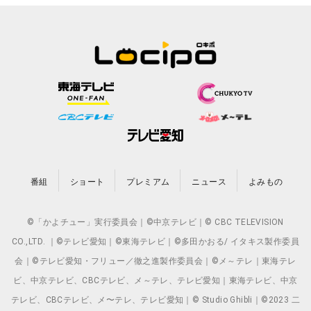
番組
ショート
プレミアム
ニュース
よみもの
©「かよチュー」実行委員会｜©中京テレビ｜© CBC TELEVISION
CO.,LTD. ｜©テレビ愛知｜©東海テレビ｜©多田かおる/ イタキス製作委員
会｜©テレビ愛知・フリュー／徹之進製作委員会｜©メ～テレ｜東海テレ
ビ、中京テレビ、CBCテレビ、メ～テレ、テレビ愛知｜東海テレビ、中京
テレビ、CBCテレビ、メ〜テレ、テレビ愛知｜© Studio Ghibli｜©2023 二