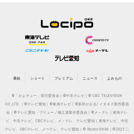
番組
ショート
プレミアム
ニュース
よみもの
©「かよチュー」実行委員会｜©中京テレビ｜© CBC TELEVISION
CO.,LTD. ｜©テレビ愛知｜©東海テレビ｜©多田かおる/ イタキス製作委員
会｜©テレビ愛知・フリュー／徹之進製作委員会｜©メ～テレ｜東海テレ
ビ、中京テレビ、CBCテレビ、メ～テレ、テレビ愛知｜東海テレビ、中京
テレビ、CBCテレビ、メ〜テレ、テレビ愛知｜© Studio Ghibli｜©2023 二