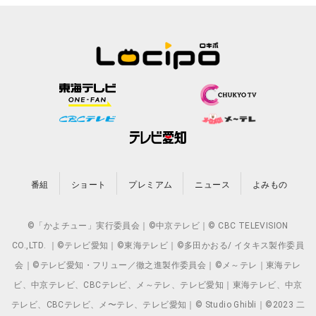
番組
ショート
プレミアム
ニュース
よみもの
©「かよチュー」実行委員会｜©中京テレビ｜© CBC TELEVISION
CO.,LTD. ｜©テレビ愛知｜©東海テレビ｜©多田かおる/ イタキス製作委員
会｜©テレビ愛知・フリュー／徹之進製作委員会｜©メ～テレ｜東海テレ
ビ、中京テレビ、CBCテレビ、メ～テレ、テレビ愛知｜東海テレビ、中京
テレビ、CBCテレビ、メ〜テレ、テレビ愛知｜© Studio Ghibli｜©2023 二