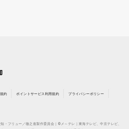
規約
ポイントサービス利用規約
プライバシーポリシー
©テレビ愛知・フリュー／徹之進製作委員会｜©メ～テレ｜東海テレビ、中京テレビ、