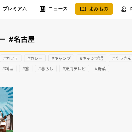
プレミアム
ニュース
よみもの
ー
#名古屋
#カフェ
#カレー
#キャンプ
#キャンプ場
#ぐっさん
#料理
#旅
#暮らし
#東海テレビ
#野菜