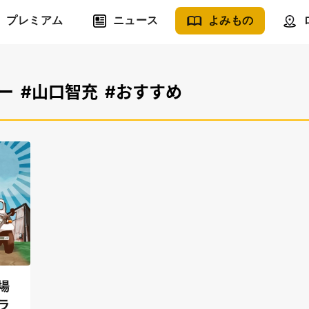
プレミアム
ニュース
よみもの
ー
#山口智充
#おすすめ
場
ラ