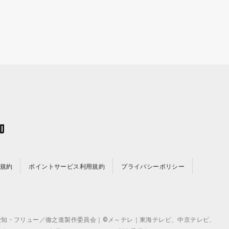
規約
ポイントサービス利用規約
プライバシーポリシー
©テレビ愛知・フリュー／徹之進製作委員会｜©メ～テレ｜東海テレビ、中京テレビ、