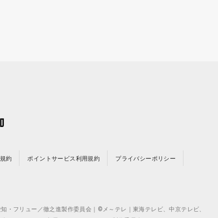
規約
ポイントサービス利用規約
プライバシーポリシー
©テレビ愛知・フリュー／徹之進製作委員会｜©メ～テレ｜東海テレビ、中京テレビ、