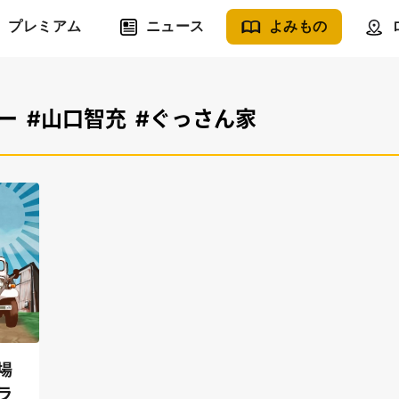
プレミアム
ニュース
よみもの
ー
#山口智充
#ぐっさん家
場
ラ