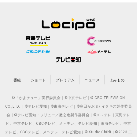
番組
ショート
プレミアム
ニュース
よみもの
©「かよチュー」実行委員会｜©中京テレビ｜© CBC TELEVISION
CO.,LTD. ｜©テレビ愛知｜©東海テレビ｜©多田かおる/ イタキス製作委員
会｜©テレビ愛知・フリュー／徹之進製作委員会｜©メ～テレ｜東海テレ
ビ、中京テレビ、CBCテレビ、メ～テレ、テレビ愛知｜東海テレビ、中京
テレビ、CBCテレビ、メ〜テレ、テレビ愛知｜© Studio Ghibli｜©2023 二