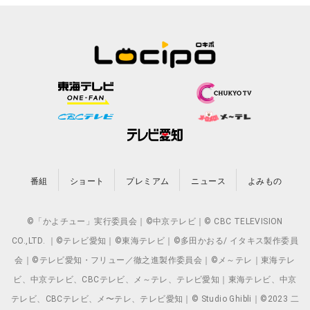
番組
ショート
プレミアム
ニュース
よみもの
©「かよチュー」実行委員会｜©中京テレビ｜© CBC TELEVISION
CO.,LTD. ｜©テレビ愛知｜©東海テレビ｜©多田かおる/ イタキス製作委員
会｜©テレビ愛知・フリュー／徹之進製作委員会｜©メ～テレ｜東海テレ
ビ、中京テレビ、CBCテレビ、メ～テレ、テレビ愛知｜東海テレビ、中京
テレビ、CBCテレビ、メ〜テレ、テレビ愛知｜© Studio Ghibli｜©2023 二