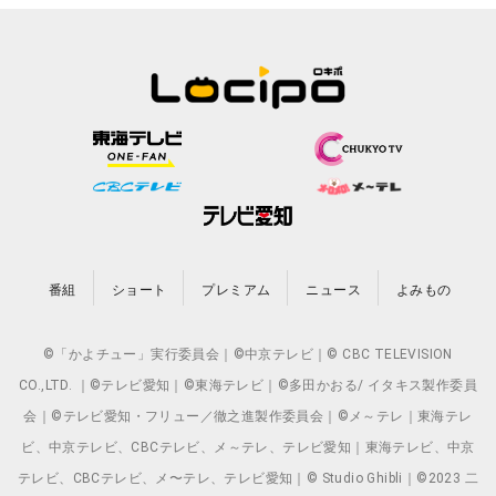
番組
ショート
プレミアム
ニュース
よみもの
©「かよチュー」実行委員会｜©中京テレビ｜© CBC TELEVISION
CO.,LTD. ｜©テレビ愛知｜©東海テレビ｜©多田かおる/ イタキス製作委員
会｜©テレビ愛知・フリュー／徹之進製作委員会｜©メ～テレ｜東海テレ
ビ、中京テレビ、CBCテレビ、メ～テレ、テレビ愛知｜東海テレビ、中京
テレビ、CBCテレビ、メ〜テレ、テレビ愛知｜© Studio Ghibli｜©2023 二