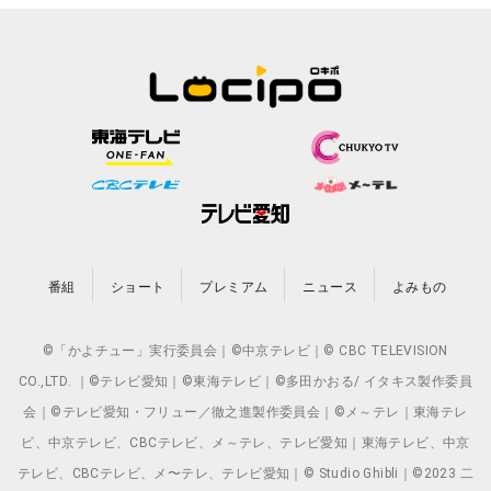
番組
ショート
プレミアム
ニュース
よみもの
©「かよチュー」実行委員会｜©中京テレビ｜© CBC TELEVISION
CO.,LTD. ｜©テレビ愛知｜©東海テレビ｜©多田かおる/ イタキス製作委員
会｜©テレビ愛知・フリュー／徹之進製作委員会｜©メ～テレ｜東海テレ
ビ、中京テレビ、CBCテレビ、メ～テレ、テレビ愛知｜東海テレビ、中京
テレビ、CBCテレビ、メ〜テレ、テレビ愛知｜© Studio Ghibli｜©2023 二