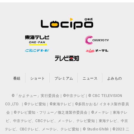
番組
ショート
プレミアム
ニュース
よみもの
©「かよチュー」実行委員会｜©中京テレビ｜© CBC TELEVISION
CO.,LTD. ｜©テレビ愛知｜©東海テレビ｜©多田かおる/ イタキス製作委員
会｜©テレビ愛知・フリュー／徹之進製作委員会｜©メ～テレ｜東海テレ
ビ、中京テレビ、CBCテレビ、メ～テレ、テレビ愛知｜東海テレビ、中京
テレビ、CBCテレビ、メ〜テレ、テレビ愛知｜© Studio Ghibli｜©2023 二