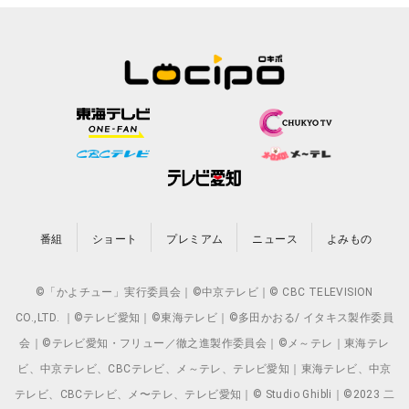
番組
ショート
プレミアム
ニュース
よみもの
©「かよチュー」実行委員会｜©中京テレビ｜© CBC TELEVISION
CO.,LTD. ｜©テレビ愛知｜©東海テレビ｜©多田かおる/ イタキス製作委員
会｜©テレビ愛知・フリュー／徹之進製作委員会｜©メ～テレ｜東海テレ
ビ、中京テレビ、CBCテレビ、メ～テレ、テレビ愛知｜東海テレビ、中京
テレビ、CBCテレビ、メ〜テレ、テレビ愛知｜© Studio Ghibli｜©2023 二