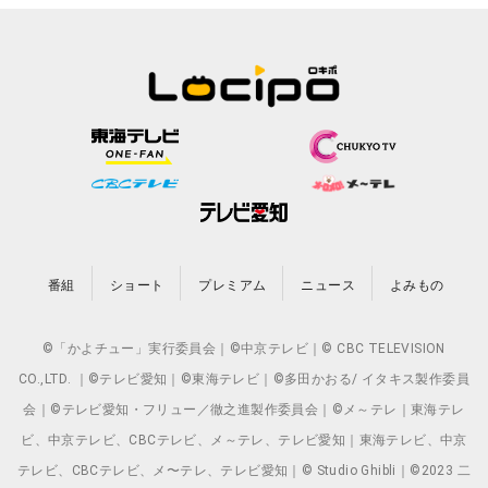
番組
ショート
プレミアム
ニュース
よみもの
©「かよチュー」実行委員会｜©中京テレビ｜© CBC TELEVISION
CO.,LTD. ｜©テレビ愛知｜©東海テレビ｜©多田かおる/ イタキス製作委員
会｜©テレビ愛知・フリュー／徹之進製作委員会｜©メ～テレ｜東海テレ
ビ、中京テレビ、CBCテレビ、メ～テレ、テレビ愛知｜東海テレビ、中京
テレビ、CBCテレビ、メ〜テレ、テレビ愛知｜© Studio Ghibli｜©2023 二