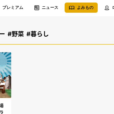
プレミアム
ニュース
よみもの
ー
#野菜
#暮らし
場
ラ