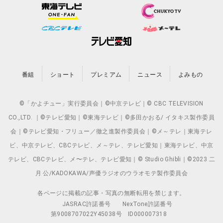
番組
ショート
プレミアム
ニュース
よみもの
©「かよチュー」実行委員会｜©中京テレビ｜© CBC TELEVISION
CO.,LTD. ｜©テレビ愛知｜©東海テレビ｜©多田かおる/ イタキス製作委員
会｜©テレビ愛知・フリュー／徹之進製作委員会｜©メ～テレ｜東海テレ
ビ、中京テレビ、CBCテレビ、メ～テレ、テレビ愛知｜東海テレビ、中京
テレビ、CBCテレビ、メ〜テレ、テレビ愛知｜© Studio Ghibli｜©2023 二
月 公/KADOKAWA/声優ラジオのウラオモテ製作委員会
各ページに掲載の記事・写真の無断転用を禁じます。
JASRAC許諾番号
NexTone許諾番号
第9008707022Y45038号
ID000007318