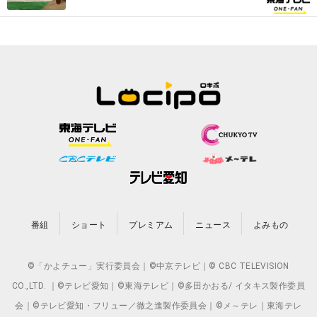
番組
ショート
プレミアム
ニュース
よみもの
©「かよチュー」実行委員会｜©中京テレビ｜© CBC TELEVISION
CO.,LTD. ｜©テレビ愛知｜©東海テレビ｜©多田かおる/ イタキス製作委員
会｜©テレビ愛知・フリュー／徹之進製作委員会｜©メ～テレ｜東海テレ