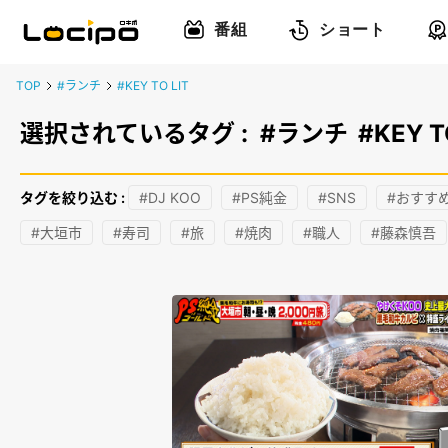
番組
ショート
TOP
#ランチ
#KEY TO LIT
選択されているタグ :
#ランチ
#KEY T
タグを絞り込む :
#DJ KOO
#PS純金
#SNS
#おすす
#大垣市
#寿司
#旅
#焼肉
#職人
#藤森慎吾