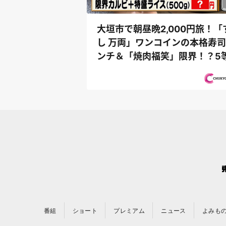
大垣市で朝昼晩2,000円旅！「
し 万両」ワンコインの本格寿
ンチ＆「焼肉福笑」限界！？5
級黒毛和...
番組
ショート
プレミアム
ニュース
よみも