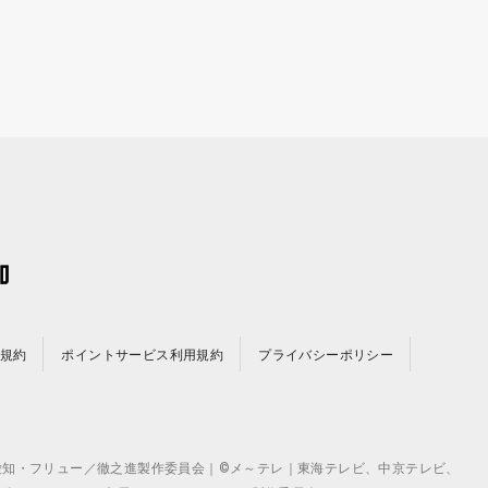
規約
ポイントサービス利用規約
プライバシーポリシー
©テレビ愛知・フリュー／徹之進製作委員会｜©メ～テレ｜東海テレビ、中京テレビ、