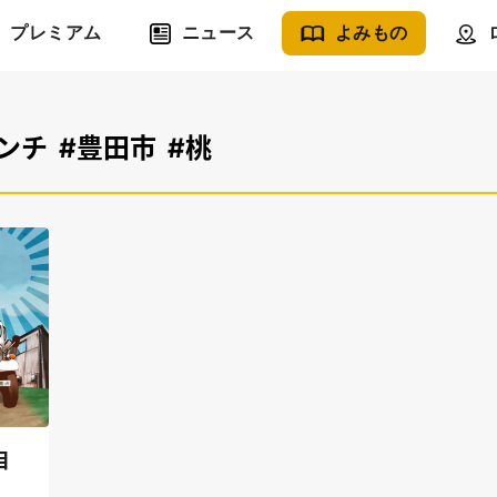
プレミアム
ニュース
よみもの
ンチ
#豊田市
#桃
目