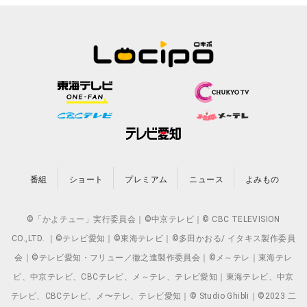
番組
ショート
プレミアム
ニュース
よみもの
©「かよチュー」実行委員会｜©中京テレビ｜© CBC TELEVISION
CO.,LTD. ｜©テレビ愛知｜©東海テレビ｜©多田かおる/ イタキス製作委員
会｜©テレビ愛知・フリュー／徹之進製作委員会｜©メ～テレ｜東海テレ
ビ、中京テレビ、CBCテレビ、メ～テレ、テレビ愛知｜東海テレビ、中京
テレビ、CBCテレビ、メ〜テレ、テレビ愛知｜© Studio Ghibli｜©2023 二