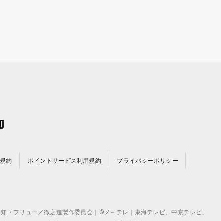
規約
ポイントサービス利用規約
プライバシーポリシー
©テレビ愛知・フリュー／徹之進製作委員会｜©メ～テレ｜東海テレビ、中京テレビ、