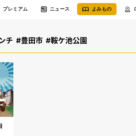
プレミアム
ニュース
よみもの
ンチ
#豊田市
#鞍ケ池公園
目